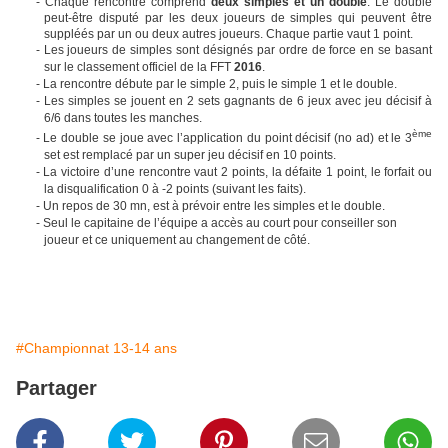
- Chaque rencontre comprend
deux simples et un double
. Le double
peut-être disputé par les deux joueurs de simples qui peuvent être
suppléés par un ou deux autres joueurs. Chaque partie vaut 1 point.
- Les joueurs de simples sont désignés par ordre de force en se basant
sur le classement officiel de la FFT
2016
.
- La rencontre débute par le simple 2, puis le simple 1 et le double.
- Les simples se jouent en 2 sets gagnants de 6 jeux avec jeu décisif à
6/6 dans toutes les manches.
ème
- Le double se joue avec l’application du point décisif (no ad) et le 3
set est remplacé par un super jeu décisif en 10 points.
- La victoire d’une rencontre vaut 2 points, la défaite 1 point, le forfait ou
la disqualification 0 à -2 points (suivant les faits).
- Un repos de 30 mn, est à prévoir entre les simples et le double.
- Seul le capitaine de l’équipe a accès au court pour conseiller son
joueur et ce uniquement au changement de côté.
#Championnat 13-14 ans
Partager