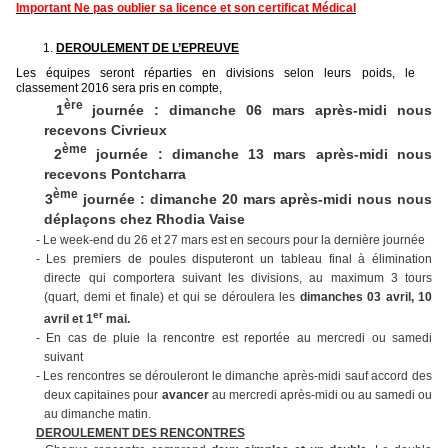
Important Ne pas oublier sa licence et son certificat Médical
DEROULEMENT DE L’EPREUVE
Les équipes seront réparties en divisions selon leurs poids, le
classement 2016 sera pris en compte,
ère
1
journée : dimanche 06 mars après-midi
nous
recevons Civrieux
ème
2
journée : dimanche 13 mars après-midi
nous
recevons Pontcharra
ème
3
journée : dimanche 20 mars après-midi
nous nous
déplaçons chez Rhodia Vaise
- Le week-end du 26 et 27 mars est en secours pour la dernière journée
- Les premiers de poules disputeront un tableau final à élimination
directe qui comportera suivant les divisions, au maximum 3 tours
(quart, demi et finale) et qui se déroulera les
dimanches
03 avril, 10
er
avril et 1
mai.
- En cas de pluie la rencontre est reportée au mercredi ou samedi
suivant
- Les rencontres se dérouleront le dimanche après-midi sauf accord des
deux capitaines pour
avancer
au mercredi après-midi ou au samedi ou
au dimanche matin.
DEROULEMENT DES RENCONTRES