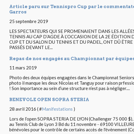
Article paru sur Tennispro Cup par le commentate
Garros
25 septembre 2019
LES SPECTATEURS QUI SE PROMENAIENT DANS LES ALLÉ
TENNIS AU CAP D’AGDE À L’OCCASION DE LA 2E ÉDITION
CUP ET DU SALON DU TENNIS ET DU PADEL, ONT DÛ ÊTRE
PASSÉS DEVANT LE...
Repas de nos engagés au Championnat par équipes
11 mars 2019
Photo des deux équipes engagées dans le Championnat Seniors
photo il manque les deux Nicolas et Tanguy pour raison prfession
! Son importance au sein d’une structure n’est pas à négliger....
BENEVOLE OPEN SOPRA STERIA
28 avril 2016 ( #
Manifestations
)
Lors de l’open SOPRA STERIA DE LYON (Challenger 75 000 $), qui
au Tennis Club de Lyon 3 Bd du 11 novembre - 69100 VILLEU
bénévoles pour le contrôle de certains accès de l'évènement (Cou