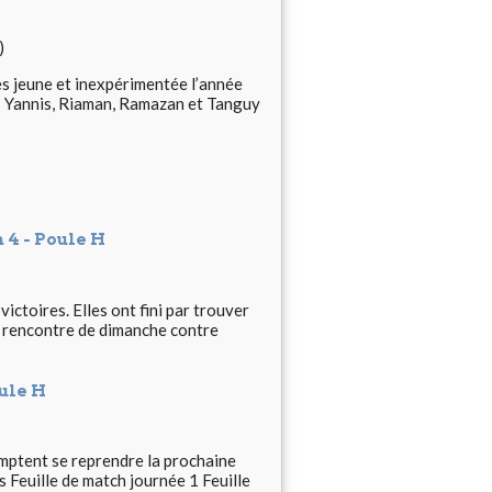
)
ès jeune et inexpérimentée l’année
 : Yannis, Riaman, Ramazan et Tanguy
 4 - Poule H
victoires. Elles ont fini par trouver
la rencontre de dimanche contre
ule H
mptent se reprendre la prochaine
 Feuille de match journée 1 Feuille