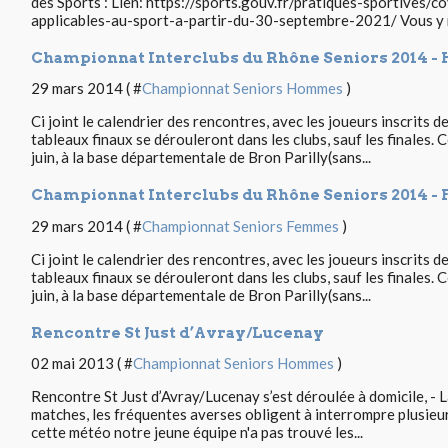
des Sports : Lien: https://sports.gouv.fr/pratiques-sportives/
applicables-au-sport-a-partir-du-30-septembre-2021/ Vous y r
Championnat Interclubs du Rhône Seniors 2014 
29 mars 2014 ( #
Championnat Seniors Hommes
)
Ci joint le calendrier des rencontres, avec les joueurs inscrits d
tableaux finaux se dérouleront dans les clubs, sauf les finales. 
juin, à la base départementale de Bron Parilly(sans...
Championnat Interclubs du Rhône Seniors 2014 
29 mars 2014 ( #
Championnat Seniors Femmes
)
Ci joint le calendrier des rencontres, avec les joueurs inscrits d
tableaux finaux se dérouleront dans les clubs, sauf les finales. 
juin, à la base départementale de Bron Parilly(sans...
Rencontre St Just d’Avray/Lucenay
02 mai 2013 ( #
Championnat Seniors Hommes
)
Rencontre St Just d’Avray/Lucenay s’est déroulée à domicile, - 
matches, les fréquentes averses obligent à interrompre plusieurs
cette météo notre jeune équipe n'a pas trouvé les...