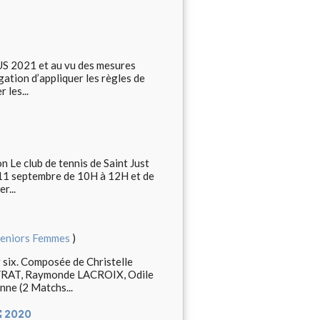
S 2021 et au vu des mesures
ation d’appliquer les règles de
 les...
n Le club de tennis de Saint Just
 11 septembre de 10H à 12H et de
r...
eniors Femmes
)
r six. Composée de Christelle
YRAT, Raymonde LACROIX, Odile
nne (2 Matchs...
 2020