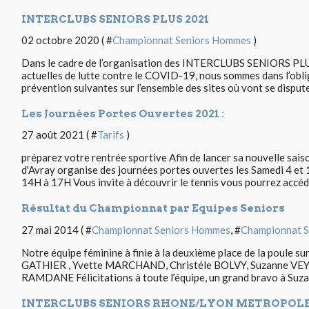
INTERCLUBS SENIORS PLUS 2021
02 octobre 2020 ( #
Championnat Seniors Hommes
)
Dans le cadre de l’organisation des INTERCLUBS SENIORS PLU
actuelles de lutte contre le COVID-19, nous sommes dans l’oblig
prévention suivantes sur l’ensemble des sites où vont se disputer
Les Journées Portes Ouvertes 2021 :
27 août 2021 ( #
Tarifs
)
préparez votre rentrée sportive Afin de lancer sa nouvelle saiso
d'Avray organise des journées portes ouvertes les Samedi 4 et
14H à 17H Vous invite à découvrir le tennis vous pourrez accéde
Résultat du Championnat par Equipes Seniors
27 mai 2014 ( #
Championnat Seniors Hommes
, #
Championnat S
Notre équipe féminine à finie à la deuxième place de la poule su
GATHIER , Yvette MARCHAND, Christéle BOLVY, Suzanne VE
RAMDANE Félicitations à toute l’équipe, un grand bravo à Suza
INTERCLUBS SENIORS RHONE/LYON METROPOLE