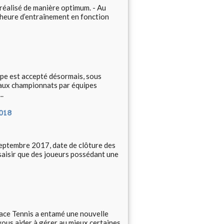
 réalisé de manière optimum. - Au
par heure d’entraînement en fonction
ipe est accepté désormais, sous
r aux championnats par équipes
..
018
eptembre 2017, date de clôture des
saisir que des joueurs possédant une
pace Tennis a entamé une nouvelle
vous aider à gérer au mieux certaines