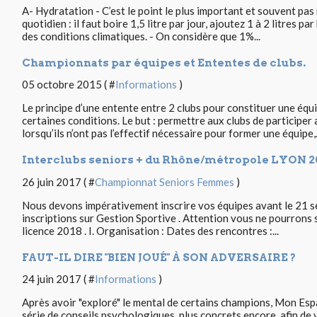
A- Hydratation - C’est le point le plus important et souvent pas
quotidien : il faut boire 1,5 litre par jour, ajoutez 1 à 2 litres 
des conditions climatiques. - On considère que 1%...
Championnats par équipes et Ententes de clubs.
05 octobre 2015 ( #
Informations
)
Le principe d’une entente entre 2 clubs pour constituer une équ
certaines conditions. Le but : permettre aux clubs de participe
lorsqu’ils n’ont pas l’effectif nécessaire pour former une équipe,.
Interclubs seniors + du Rhône/métropole LYON 2
26 juin 2017 ( #
Championnat Seniors Femmes
)
Nous devons impérativement inscrire vos équipes avant le 21 s
inscriptions sur Gestion Sportive . Attention vous ne pourrons 
licence 2018 . I. Organisation : Dates des rencontres :...
FAUT-IL DIRE "BIEN JOUÉ" À SON ADVERSAIRE ?
24 juin 2017 ( #
Informations
)
Après avoir "exploré" le mental de certains champions, Mon Es
série de conseils psychologiques, plus concrets encore, afin de 