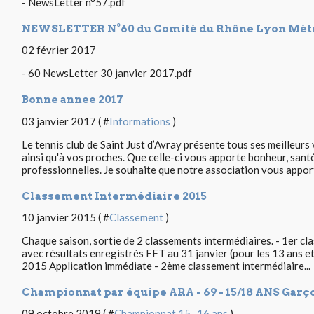
- NewsLetter n°57.pdf
NEWSLETTER N°60 du Comité du Rhône Lyon Métr
02 février 2017
- 60 NewsLetter 30 janvier 2017.pdf
Bonne annee 2017
03 janvier 2017 ( #
Informations
)
Le tennis club de Saint Just d’Avray présente tous ses meilleur
ainsi qu'à vos proches. Que celle-ci vous apporte bonheur, santé,
professionnelles. Je souhaite que notre association vous apport
Classement Intermédiaire 2015
10 janvier 2015 ( #
Classement
)
Chaque saison, sortie de 2 classements intermédiaires. - 1er c
avec résultats enregistrés FFT au 31 janvier (pour les 13 ans
2015 Application immédiate - 2ème classement intermédiaire...
Championnat par équipe ARA - 69 - 15/18 ANS Garço
09 octobre 2019 ( #
Championnat 15 -16 ans
)