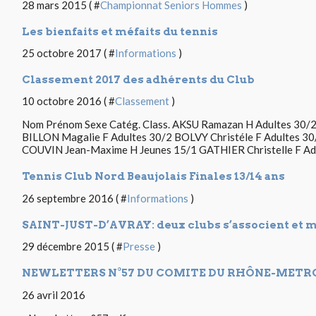
28 mars 2015 ( #
Championnat Seniors Hommes
)
Les bienfaits et méfaits du tennis
25 octobre 2017 ( #
Informations
)
Classement 2017 des adhérents du Club
10 octobre 2016 ( #
Classement
)
Nom Prénom Sexe Catég. Class. AKSU Ramazan H Adultes 30/
BILLON Magalie F Adultes 30/2 BOLVY Christéle F Adultes 3
COUVIN Jean-Maxime H Jeunes 15/1 GATHIER Christelle F Ad
Tennis Club Nord Beaujolais Finales 13/14 ans
26 septembre 2016 ( #
Informations
)
SAINT-JUST-D’AVRAY: deux clubs s’associent et 
29 décembre 2015 ( #
Presse
)
NEWLETTERS N°57 DU COMITE DU RHÔNE-METRO
26 avril 2016