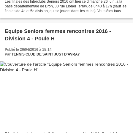
Les finales des Interclubs Seniors 2016 ont lieu ce dimanche 26 juin, à la
base départementale de Bron, 30 rue Lionel Terray, de 8h40 à 17h (sauf les
finales de 4e et 5e division, qui se jouent dans les clubs). Vous êtes tous
conviés à venir encourager...
Equipe Seniors femmes rencontres 2016 -
Division 4 - Poule H
Publié le 26/04/2016 à 15:14
Par
TENNIS CLUB DE SAINT JUST D'AVRAY