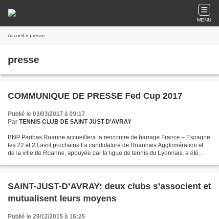
MENU
Accueil
» presse
presse
COMMUNIQUE DE PRESSE Fed Cup 2017
Publié le 03/03/2017 à 09:17
Par
TENNIS CLUB DE SAINT JUST D'AVRAY
BNP Paribas Roanne accueillera la rencontre de barrage France – Espagne
les 22 et 23 avril prochains La candidature de Roannais Agglomération et
de la ville de Roanne, appuyée par la ligue de tennis du Lyonnais, a été
retenue par le Comité exécutif de...
SAINT-JUST-D’AVRAY: deux clubs s’associent et
mutualisent leurs moyens
Publié le 29/12/2015 à 16:25