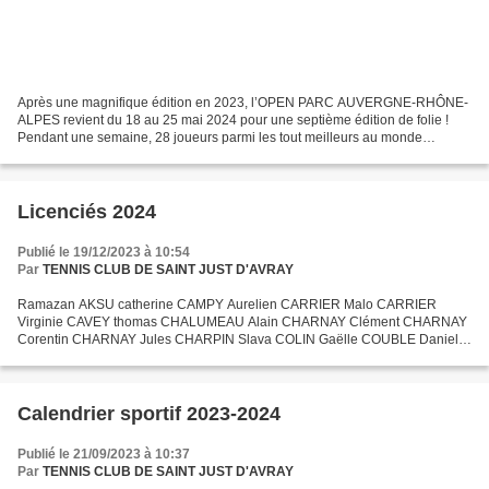
Après une magnifique édition en 2023, l’OPEN PARC AUVERGNE-RHÔNE-
ALPES revient du 18 au 25 mai 2024 pour une septième édition de folie !
Pendant une semaine, 28 joueurs parmi les tout meilleurs au monde
fouleront la plus spectaculaire des surfaces, la...
Licenciés 2024
Publié le 19/12/2023 à 10:54
Par
TENNIS CLUB DE SAINT JUST D'AVRAY
Ramazan AKSU catherine CAMPY Aurelien CARRIER Malo CARRIER
Virginie CAVEY thomas CHALUMEAU Alain CHARNAY Clément CHARNAY
Corentin CHARNAY Jules CHARPIN Slava COLIN Gaëlle COUBLE Daniel
COUVIN Arnaud DANGUIN Gisèle DAVI SANDRINE DEBOURG Lou
DERIPPE Marius...
Calendrier sportif 2023-2024
Publié le 21/09/2023 à 10:37
Par
TENNIS CLUB DE SAINT JUST D'AVRAY