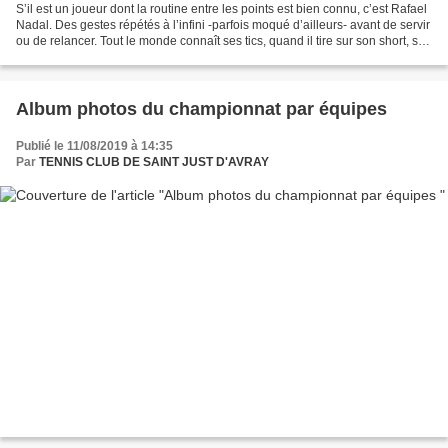
S’il est un joueur dont la routine entre les points est bien connu, c’est Rafael
Nadal. Des gestes répétés à l’infini -parfois moqué d’ailleurs- avant de servir
ou de relancer. Tout le monde connaît ses tics, quand il tire sur son short, se
recoiffe ou...
Album photos du championnat par équipes
Publié le 11/08/2019 à 14:35
Par
TENNIS CLUB DE SAINT JUST D'AVRAY