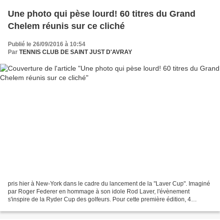
Une photo qui pèse lourd! 60 titres du Grand
Chelem réunis sur ce cliché
Publié le 26/09/2016 à 10:54
Par
TENNIS CLUB DE SAINT JUST D'AVRAY
pris hier à New-York dans le cadre du lancement de la "Laver Cup". Imaginé
par Roger Federer en hommage à son idole Rod Laver, l'évènement
s'inspire de la Ryder Cup des golfeurs. Pour cette première édition, 4
joueurs européens (capitaine B.Borg) défieront...