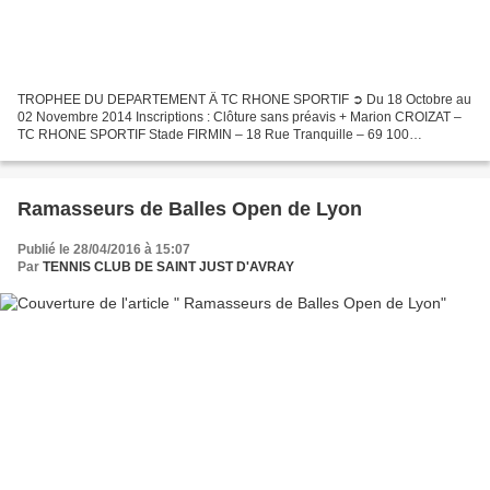
TROPHEE DU DEPARTEMENT Ä TC RHONE SPORTIF ➲ Du 18 Octobre au
02 Novembre 2014 Inscriptions : Clôture sans préavis + Marion CROIZAT –
TC RHONE SPORTIF Stade FIRMIN – 18 Rue Tranquille – 69 100
VILLEURBANNE ( 04 78 79 25 87 /06 29 62 80 64 Mail :
rhone.sportif.tennis@gmail.com...
Ramasseurs de Balles Open de Lyon
Publié le 28/04/2016 à 15:07
Par
TENNIS CLUB DE SAINT JUST D'AVRAY