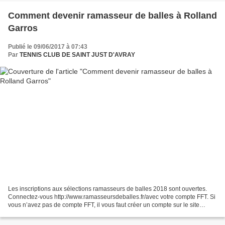
Comment devenir ramasseur de balles à Rolland
Garros
Publié le 09/06/2017 à 07:43
Par
TENNIS CLUB DE SAINT JUST D'AVRAY
Les inscriptions aux sélections ramasseurs de balles 2018 sont ouvertes.
Connectez-vous http://www.ramasseursdeballes.fr/avec votre compte FFT. Si
vous n’avez pas de compte FFT, il vous faut créer un compte sur le site
https://mon-espace-tennis.fft.fr/....