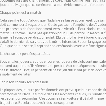
bouteilles lors des changements de côté. Mais comme rien n’est laiss
joueur de Majorque, ce cérémonial a bien évidemment une fonction.
Chaque point est un match
Cela signifie tout d’abord que Nadal ne se laisse aucun répit, que jam
doit commencer à vagabonder. Cette gestuelle l’empêche de s’évader. 
son processus de fonctionnement vers la victoire. Pour Nadal, chaqu
match. Et comme il n’est pas question pour lui de perdre un match, il n
la même façon, de perdre… un point. L’Espagnol arrive à jouer chaqu
c’était le dernier de sa vie, avec la même intensité. Et son langage cor
Quelque soit le score, il reprend son cérémonial avec la même rigueu
La chasse aux pensées parasites
Souvent, les joueurs, et plus encore les joueurs de club, sont mentale
pensent au point qu’ils viennent de perdre. Aux conséquences possibl
pas le suivant. Bref, ils pensent au passé, au futur, ont peur de décev
simplement de rater.
Tenir son chemin sous pression
La plupart des joueurs professionnels ont prévu quelque chose de si
cérémonial de Nadal, sauf que dans les moments chauds, ils l’oublient
respectent un peu moins. C’est comme si en voiture, il déviait, même 
trajectoire. Et cela peut avoir des conséquences.