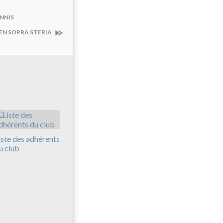
NNIS
EN SOPRA STERIA
iste des adhérents
u club