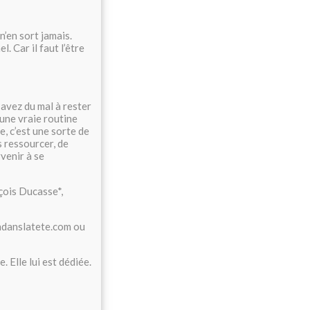
n’en sort jamais.
. Car il faut l’être
 avez du mal à rester
 une vraie routine
e, c’est une sorte de
s ressourcer, de
venir à se
çois Ducasse*,
ondanslatete.com ou
 Elle lui est dédiée.