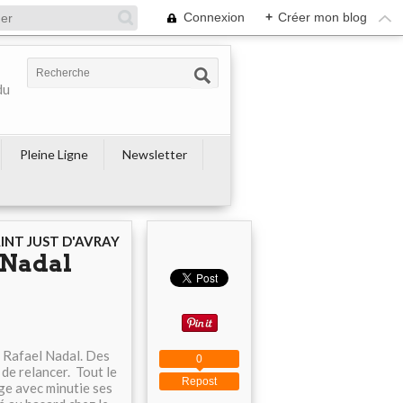
Connexion
+
Créer mon blog
du
Pleine Ligne
Newsletter
AINT JUST D'AVRAY
 Nadal
st Rafael Nadal. Des
0
 de relancer. Tout le
Repost
nge avec minutie ses