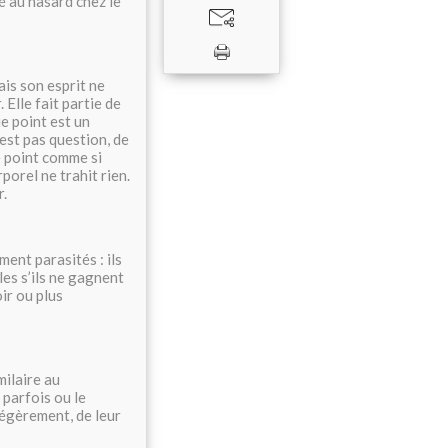
é au hasard chez le
ais son esprit ne
Elle fait partie de
e point est un
’est pas question, de
e point comme si
porel ne trahit rien.
r.
ment parasités : ils
es s’ils ne gagnent
oir ou plus
milaire au
 parfois ou le
légèrement, de leur