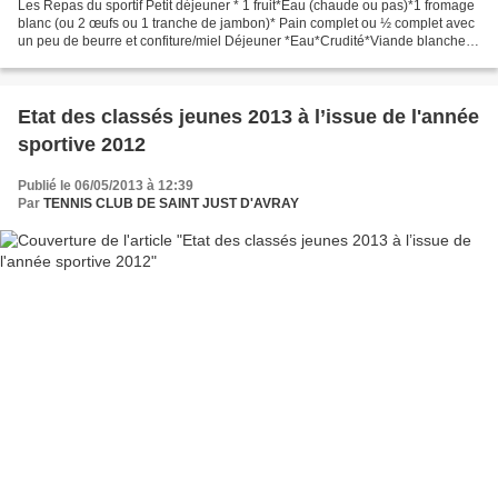
Les Repas du sportif Petit déjeuner * 1 fruit*Eau (chaude ou pas)*1 fromage
blanc (ou 2 œufs ou 1 tranche de jambon)* Pain complet ou ½ complet avec
un peu de beurre et confiture/miel Déjeuner *Eau*Crudité*Viande blanche/
poisson/ légumineuse*Riz/ Pommes...
Etat des classés jeunes 2013 à l’issue de l'année
sportive 2012
Publié le 06/05/2013 à 12:39
Par
TENNIS CLUB DE SAINT JUST D'AVRAY