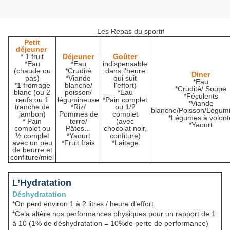
Les Repas du sportif
Petit
déjeuner
* 1 fruit
Déjeuner
Goûter
*Eau
*Eau
indispensable
(chaude ou
*Crudité
dans l’heure
Diner
pas)
*Viande
qui suit
*Eau
*1 fromage
blanche/
l’effort)
*Crudité/ Soupe
blanc (ou 2
poisson/
*Eau
*Féculents
œufs ou 1
légumineuse
*Pain complet
*Viande
tranche de
*Riz/
ou 1/2
blanche/Poisson/Légum
jambon)
Pommes de
complet
*Légumes à volont
* Pain
terre/
(avec
*Yaourt
complet ou
Pâtes…
chocolat noir,
½ complet
*Yaourt
confiture)
avec un peu
*Fruit frais
*Laitage
de beurre et
confiture/miel
L’Hydratation
Déshydratation
*On perd environ 1 à 2 litres / heure d’effort.
*Cela altère nos performances physiques pour un rapport de 1
à 10 (1% de déshydratation = 10%de perte de performance)