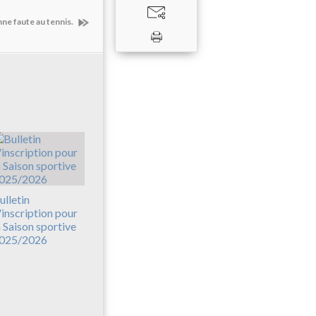
nne faute au tennis.
ulletin
'inscription pour
a Saison sportive
025/2026