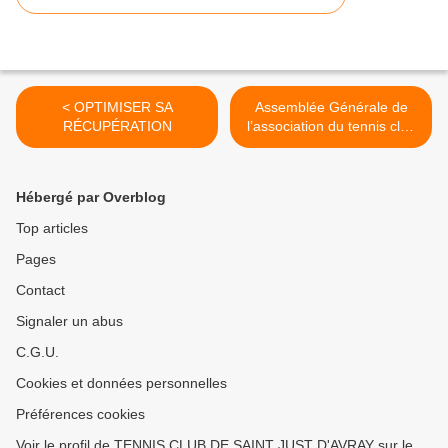
< OPTIMISER SA
Assemblée Générale de
RÉCUPÉRATION
l’association du tennis club
de Saint Just d’Avray >
Hébergé par Overblog
Top articles
Pages
Contact
Signaler un abus
C.G.U.
Cookies et données personnelles
Préférences cookies
Voir le profil de TENNIS CLUB DE SAINT JUST D'AVRAY sur le