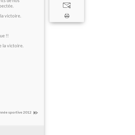
nts de nos
pectée.
la victoire.
ue !!
la victoire.
'année sportive 2012