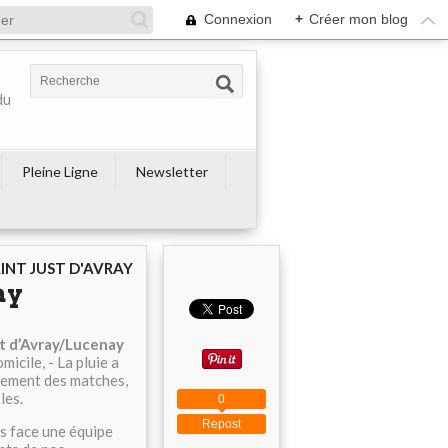
Connexion
+
Créer mon blog
du
Pleine Ligne
Newsletter
AINT JUST D'AVRAY
ay
t d’Avray/Lucenay
micile, - La pluie a
lement des matches,
les.
0
Repost
és face une équipe