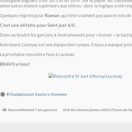
homogène alignant trois 30/3 et un 30/4 . Sur le papier les classeme
adversaires étaient supérieurs aux nôtres : donc la logique a été res
Quelques regrets pour
Riaman
, qui n'est vraiment pas passée loin de 
C'est une défaite pour Saint just 6/0.
Donc au boulot les garçons à l’entraînement pour « bosser » la tactiq
Autrement Lucenay est une équipe bien sympa. Il nous a manqué juste 
La prochaine rencontre face à Lacenas
BRAVO a tous!
#Championnat Seniors Hommes
Rassemblement 7 ans garçons
Etat des classés jeunes 2013 à l’issue de l