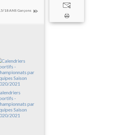
 15/18 ANS Garçons
alendriers
portifs -
hampionnats par
quipes Saison
020/2021