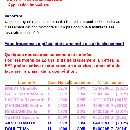
Application immédiate
Important
Un joueur ayant eu un classement intermédiaire peut redescendre au
classement définitif d'octobre s'il n'a pas continué à maintenir ses
résultats durant l'été.
Vous trouverez en pièce jointe une notice sur le classement
Quelques nouveautés au menu cette année :
Pour les moins de 12 ans, plus de classement. En effet, la
FFT préfère enlever cette pression aux plus jeunes afin de
favoriser le plaisir de la compétition.
Licencié
Sexe
Né en
Classement
N° de licence
BOLVY Christéle
F
1974
30/3
5244786 D (2015)
GATHIER Christelle
F
1975
30/4
9041304 D (2015)
LACROIX Raymonde
F
1948
30/5
4011185 H (2015)
MARCHAND Yvette
F
1963
30/4
1846449 J (2015)
RAMDANE Odile
F
1976
30/5
8405158 R (2014)
VEYRAT Suzanne
F
2000
30/4
6015781 S (2015)
AKSU Ramazan
H
1979
30/4
8403081 H (2015)
BOULET léo
H
1999
30/5
5400285 Z (2014)