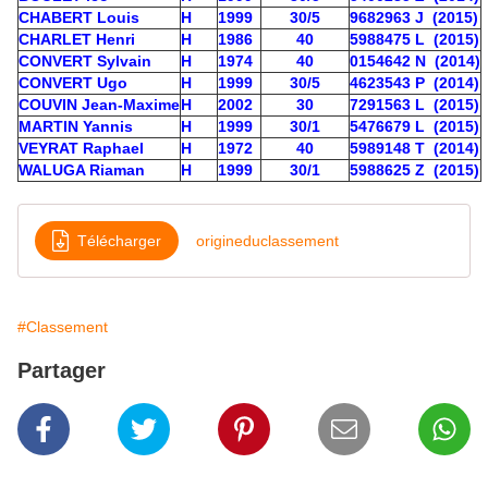
CHABERT Louis
H
1999
30/5
9682963 J (2015)
CHARLET Henri
H
1986
40
5988475 L (2015)
CONVERT Sylvain
H
1974
40
0154642 N (2014)
CONVERT Ugo
H
1999
30/5
4623543 P (2014)
COUVIN Jean-Maxime
H
2002
30
7291563 L (2015)
MARTIN Yannis
H
1999
30/1
5476679 L (2015)
VEYRAT Raphael
H
1972
40
5989148 T (2014)
WALUGA Riaman
H
1999
30/1
5988625 Z (2015)
Télécharger
origineduclassement
#Classement
Partager