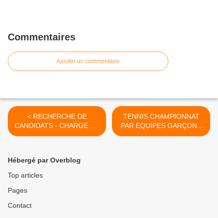
Commentaires
Ajouter un commentaire
< RECHERCHE DE
TENNIS CHAMPIONNAT
CANDIDATS - CHARGE DE
PAR EQUIPES GARÇONS
PROMOTION ET DE
15-16 DIVISION 5 >
MARKETING SPORTIF -
CONTRAT DE
Hébergé par Overblog
PROFESSIONNALISATION
Top articles
Pages
Contact