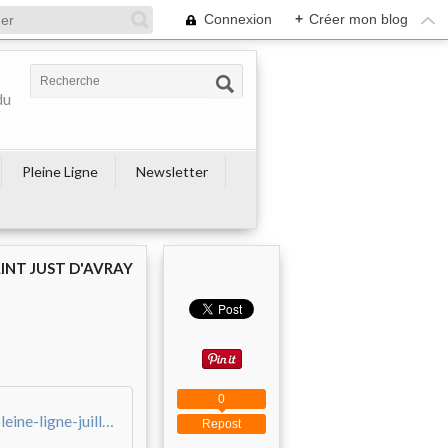
Connexion
+
Créer mon blog
du
Pleine Ligne
Newsletter
AINT JUST D'AVRAY
0
/0/55/44/80/20161009/ob_f087fa_40-pleine-ligne-juillet-2016
Repost