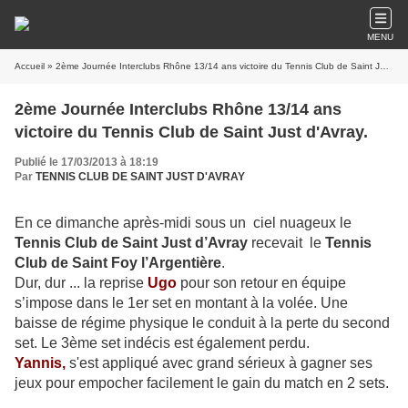
MENU
Accueil
» 2ème Journée Interclubs Rhône 13/14 ans victoire du Tennis Club de Saint Just d'Avray.
2ème Journée Interclubs Rhône 13/14 ans
victoire du Tennis Club de Saint Just d'Avray.
Publié le 17/03/2013 à 18:19
Par
TENNIS CLUB DE SAINT JUST D'AVRAY
En ce dimanche après-midi sous un ciel nuageux le
Tennis Club de Saint Just d’Avray
recevait le
Tennis
Club de Saint Foy l’Argentière
.
Dur, dur ... la reprise
Ugo
pour son retour en équipe
s’impose dans le 1er set en montant à la volée. Une
baisse de régime physique le conduit à la perte du second
set. Le 3ème set indécis est également perdu.
Yannis,
s'est appliqué avec grand sérieux à gagner ses
jeux pour empocher facilement le gain du match en 2 sets.