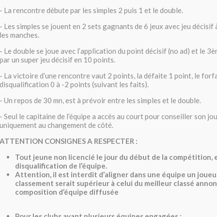
- La rencontre débute par les simples 2 puis 1 et le double.
- Les simples se jouent en 2 sets gagnants de 6 jeux avec jeu décisif
les manches.
- Le double se joue avec l’application du point décisif (no ad) et le 3
par un super jeu décisif en 10 points.
- La victoire d’une rencontre vaut 2 points, la défaite 1 point, le forfa
disqualification 0 à -2 points (suivant les faits).
- Un repos de 30 mn, est à prévoir entre les simples et le double.
- Seul le capitaine de l’équipe a accès au court pour conseiller son jo
uniquement au changement de côté.
ATTENTION CONSIGNES A RESPECTER :
Tout jeune non licencié le jour du début de la compétition, 
disqualification de l’équipe.
Attention, il est interdit d’aligner dans une équipe un joueu
classement serait supérieur à celui du meilleur classé annon
composition d’équipe diffusée
Pour les clubs ayant plusieurs équipes engagées :