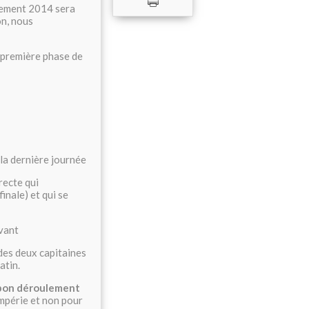
ssement 2014 sera
on, nous
e première phase de
la dernière journée
recte qui
inale) et qui se
ivant
des deux capitaines
atin.
n bon déroulement
empérie et non pour