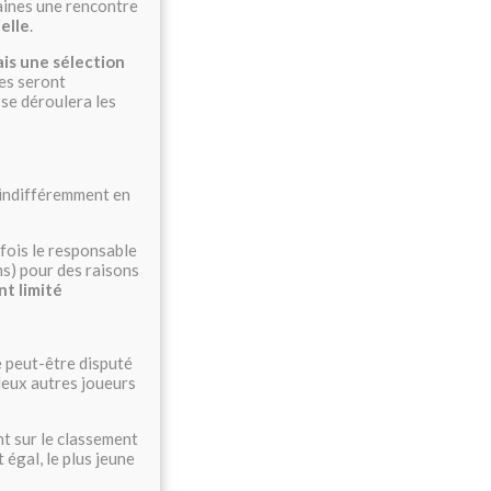
aines une rencontre
ielle
.
ais une sélection
pes seront
se déroulera les
 indifféremment en
efois le responsable
ns) pour des raisons
t limité
e peut-être disputé
deux autres joueurs
nt sur le classement
 égal, le plus jeune