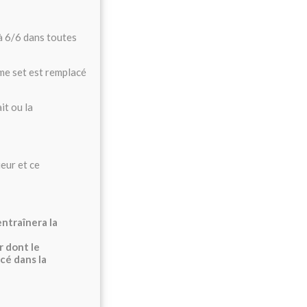
 à 6/6 dans toutes
ème set est remplacé
it ou la
ueur et ce
entraînera la
r dont le
cé dans la