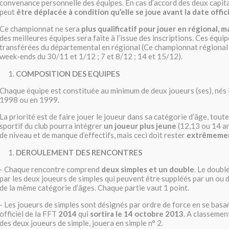
convenance personnelle des équipes. En cas d’accord des deux capit
peut
être déplacée à condition qu’elle se joue avant la date offic
Ce championnat ne sera
plus qualificatif pour jouer en régional, m
des meilleures équipes sera faite à l’issue des inscriptions. Ces équi
transférées du départemental en régional (Ce championnat régional 
week-ends du 30/11 et 1/12 ; 7 et 8/12 ; 14 et 15/12).
COMPOSITION DES EQUIPES
Chaque équipe est constituée au minimum de deux joueurs (ses), nés
1998 ou en 1999.
La priorité est de faire jouer le joueur dans sa catégorie d’âge, tout
sportif du club pourra intégrer
un joueur plus jeune
(12,13 ou 14 a
de niveau et de manque d’effectifs, mais ceci doit rester
extrêmemen
DEROULEMENT DES RENCONTRES
- Chaque rencontre comprend
deux simples et un double
. Le doubl
par les deux joueurs de simples qui peuvent être suppléés par un ou 
de la même catégorie d’âges. Chaque partie vaut 1 point.
- Les joueurs de simples sont désignés par ordre de force en se basa
officiel de la FFT
2014
qui
sortira le 14 octobre 2013
. A classement
des deux joueurs de simple, jouera en simple n° 2.