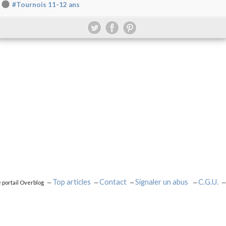
#Tournois 11-12 ans
Top articles
Contact
Signaler un abus
C.G.U.
e portail Overblog