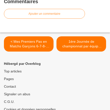
Commentaires
Ajouter un commentaire
< Mes Premiers Pas en
1ére Journée de
Matchs Garçons 6-7-8-9
championnat par équipe
ans
15/16 ans deuxième
division >
Hébergé par Overblog
Top articles
Pages
Contact
Signaler un abus
C.G.U.
Cookies et données personnelles