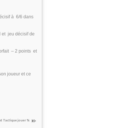
écisif à 6/6 dans
et jeu décisif de
orfait – 2 points et
.
son joueur et ce
t Tactique jouer %