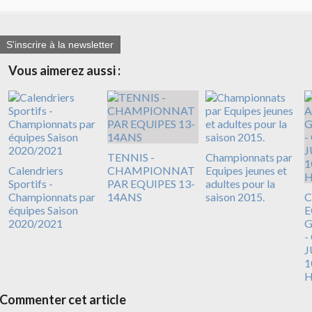
S'inscrire à la newsletter
Vous aimerez aussi :
TENNIS -
Championnats par
Calendriers
CHAMPIONNAT
Equipes jeunes et
Sportifs -
PAR EQUIPES 13-
adultes pour la
Championnats par
14ANS
saison 2015.
C
équipes Saison
E
2020/2021
G
-
J
1
H
Commenter cet article