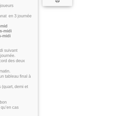
 joueurs
nnat en 3 journée
-mid
s-midi
s-midi
di suivant
 journée.
ccord des deux
matin.
n tableau final à
 (quart, demi et
n bon
u qu’en cas