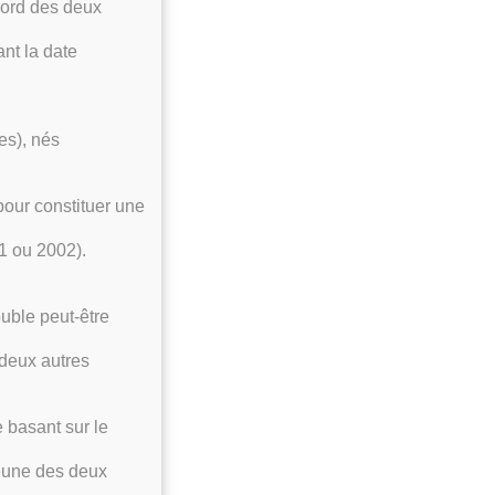
cord des deux
nt la date
es), nés
pour constituer une
1 ou 2002).
uble peut-être
deux autres
 basant sur le
jeune des deux