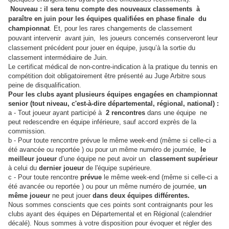
Nouveau : il sera tenu compte des nouveaux classements à
paraître en juin pour les équipes
qualifiées en phase finale du
championnat
. Et, pour les rares changements de classement
pouvant
intervenir avant juin, les joueurs concernés conserveront leur
classement précédent pour jouer en
équipe, jusqu’à la sortie du
classement intermédiaire de Juin.
Le certificat médical de non-contre-indication à la pratique du tennis en
compétition doit obligatoirement
être présenté au Juge Arbitre sous
peine de disqualification.
Pour les clubs ayant plusieurs équipes engagées en championnat
senior (tout niveau, c'est-à-dire
départemental, régional, national) :
a - Tout joueur ayant participé à
2 rencontres
dans une équipe ne
peut redescendre en équipe
inférieure, sauf accord exprès de la
commission.
b - Pour toute rencontre prévue le même week-end (même si celle-ci a
été avancée ou reportée ) ou pour
un même numéro de journée,
le
meilleur joueur
d’une équipe ne peut avoir un
classement
supérieur
à celui du
dernier joueur
de l'équipe supérieure.
c - Pour toute rencontre
prévue
le même week-end (même si celle-ci a
été avancée ou reportée ) ou pour
un même numéro de journée,
un
même joueur
ne peut jouer
dans deux équipes différentes.
Nous sommes conscients que ces points sont contraignants pour les
clubs ayant des équipes en
Départemental et en Régional (calendrier
décalé). Nous sommes à votre disposition pour évoquer
et régler des