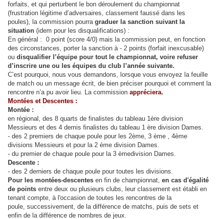
forfaits, et qui perturbent le bon
déroulement du championnat
(frustration légitime d’adversaires, classement faussé dans les
poules),
la commission pourra
graduer la sanction suivant la
situation
(idem pour les disqualifications) :
En général : 0 point (score 4/0) mais la commission peut, en fonction
des circonstances, porter la
sanction à - 2 points (forfait inexcusable)
ou
disqualifier l’équipe pour tout le championnat, voire
refuser
d’inscrire une ou les équipes du club l’année suivante.
C’est pourquoi, nous vous demandons, lorsque vous envoyez la feuille
de match ou un message écrit,
de bien préciser pourquoi et comment la
rencontre n’a pu avoir lieu. La commission
appréciera.
Montées et Descentes :
Montée :
en régional, des 8 quarts de finalistes du tableau 1
ère
division
Messieurs et des 4 demis finalistes du
tableau 1
ère
division Dames.
- des 2 premiers de chaque poule pour les 2
ème
, 3
ème
, 4
ème
divisions Messieurs et pour la 2
ème
division
Dames.
- du premier de chaque poule pour la 3
ème
division Dames.
Descente :
- des 2 derniers de chaque poule pour toutes les divisions.
Pour les montées-descentes
en fin de championnat,
en cas d'égalité
de points
entre deux ou plusieurs
clubs, leur classement est établi en
tenant compte, à l'occasion de toutes les rencontres de la
poule,
successivement, de la différence de matchs, puis de sets et
enfin de la différence de nombres de jeux.