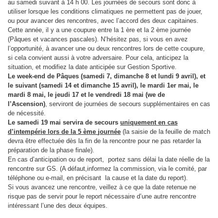
au samedi suivant à 14 h 00. Les journées de secours sont donc à
utiliser lorsque les conditions climatiques ne permettent pas de jouer,
ou pour avancer des rencontres, avec l’accord des deux capitaines.
Cette année, il y a une coupure entre la 1 ère et la 2 ème journée
(Pâques et vacances pascales). N’hésitez pas, si vous en avez
l’opportunité, à avancer une ou deux rencontres lors de cette coupure,
si cela convient aussi à votre adversaire. Pour cela, anticipez la
situation, et modifiez la date anticipée sur Gestion Sportive.
Le week-end de Pâques (samedi 7, dimanche 8 et lundi 9 avril), et
le suivant (samedi 14 et dimanche
15 avril), le mardi 1er mai, le
mardi 8 mai, le jeudi 17 et le vendredi 18 mai (we de
l’Ascension)
, serviront de journées de secours supplémentaires en cas
de nécessité.
Le samedi 19 mai servira de secours
uniquement en cas
d’intempérie lors de la 5 ème
journée
(la saisie de la feuille de match
devra être effectuée dès la fin de la rencontre pour ne pas retarder la
préparation de la phase finale).
En cas d’anticipation ou de report, portez sans délai la date réelle de la
rencontre sur GS. (A défaut,informez la commission, via le comité, par
téléphone ou e-mail, en précisant la cause et la date du report).
Si vous avancez une rencontre, veillez à ce que la date retenue ne
risque pas de servir pour le report nécessaire d’une autre rencontre
intéressant l’une des deux équipes.