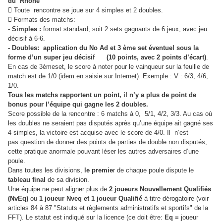
du Rhône
 Toute rencontre se joue sur 4 simples et 2 doubles.
 Formats des matchs:
-
Simples :
format standard, soit 2 sets gagnants de 6 jeux, avec jeu
décisif à 6-6.
- Doubles: application du No Ad et 3 ème
set éventuel sous la
forme d’un super jeu décisif (10
points, avec 2 points d’écart)
.
En cas de 3ème
set, le score à noter pour le vainqueur sur la feuille de
match est de 1/0 (idem en saisie sur
Internet). Exemple : V : 6/3, 4/6,
1/0.
Tous les matchs rapportent un point, il n’y a plus de point de
bonus pour l’équipe qui gagne les 2
doubles.
Score possible de la rencontre : 6 matchs à 0, 5/1, 4/2, 3/3. Au cas où
les doubles ne seraient pas disputés
après qu’une équipe ait gagné ses
4 simples, la victoire est acquise avec le score de 4/0. Il n’est
pas
question de donner des points de parties de double non disputés,
cette pratique anormale pouvant léser les
autres adversaires d’une
poule.
Dans toutes les divisions,
le premie
r de chaque poule dispute le
tableau final
de sa division.
Une équipe ne peut aligner plus de
2 joueurs Nouvellement Qualifiés
(NvEq)
ou
1 joueur Nveq et 1
joueur Qualifié
à titre dérogatoire (voir
articles 84 à 87 "Statuts et règlements administratifs et sportifs"
de la
FFT). Le statut est indiqué sur la licence (ce doit être:
Eq =
joueur