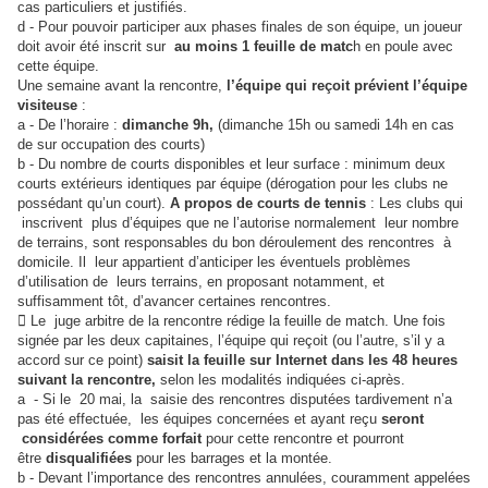
cas particuliers et justifiés.
d - Pour pouvoir participer aux phases finales de son équipe, un joueur
doit avoir été inscrit sur
au
moins 1 feuille de matc
h en poule avec
cette équipe.
Une semaine avant la rencontre,
l’équipe qui reçoit prévient l’équipe
visiteuse
:
a - De l’horaire :
dimanche 9h,
(dimanche 15h ou samedi 14h en cas
de sur occupation des courts)
b - Du nombre de courts disponibles et leur surface : minimum deux
courts extérieurs identiques par
équipe (dérogation pour les clubs ne
possédant qu’un court).
A propos de courts de tennis
: Les
clubs qui
inscrivent plus d’équipes que ne l’autorise normalement leur nombre
de terrains, sont
responsables du bon déroulement des rencontres à
domicile. Il leur appartient d’anticiper les
éventuels problèmes
d’utilisation de leurs terrains, en proposant notamment, et
suffisamment tôt,
d’avancer certaines rencontres.
 Le juge arbitre de la rencontre rédige la feuille de match. Une fois
signée par les deux capitaines,
l’équipe qui reçoit (ou l’autre, s’il y a
accord sur ce point)
saisit la feuille sur Internet dans les 48
heures
suivant la rencontre,
selon les modalités indiquées ci-après.
a - Si le 20 mai, la saisie des rencontres disputées tardivement n’a
pas été effectuée, les équipes
concernées et ayant reçu
seront
considérées comme forfait
pour cette rencontre et pourront
être
disqualifiées
pour les barrages et la montée.
b - Devant l’importance des rencontres annulées, couramment appelées