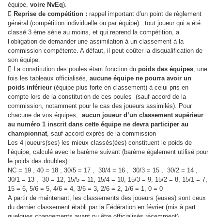
équipe,
voire NvEq
).

Reprise de compétition :
rappel important d’un point de règlement
général (compétition individuelle ou
par équipe) : tout joueur qui a été
classé 3 ème
série au moins, et qui reprend la compétition, a
l’obligation
de demander une assimilation à un classement à la
commission compétente. A défaut, il peut coûter la
disqualification de
son équipe.
 La constitution des poules étant fonction du
poids des équipes
, une
fois les tableaux officialisés,
aucune
équipe ne pourra avoir un
poids inférieur
(équipe plus forte en classement) à celui pris en
compte lors
de la constitution de ces poules (sauf accord de la
commission, notamment pour le cas des joueurs
assimilés). Pour
chacune de vos équipes,
aucun joueur d’un classement supérieur
au numéro 1
inscrit dans cette équipe ne devra participer au
championnat
, sauf accord exprès de la commission
Les 4 joueurs(ses) les mieux classés(ées) constituent le poids de
l’équipe, calculé avec le barème
suivant (barème également utilisé pour
le poids des doubles):
NC = 19 , 40 = 18 , 30/5 = 17 , 30/4 = 16 , 30/3 = 15 , 30/2 = 14 ,
30/1 = 13 , 30 = 12, 15/5 = 11,
15/4 = 10, 15/3 = 9, 15/2 = 8, 15/1 = 7,
15 = 6, 5/6 = 5, 4/6 = 4, 3/6 = 3, 2/6 = 2, 1/6 = 1, 0 = 0
A partir de maintenant, les classements des joueurs (euses) sont ceux
du dernier classement établi par la
Fédération en février (mis à part
quelques changements ayant pu être officialisés récemment).