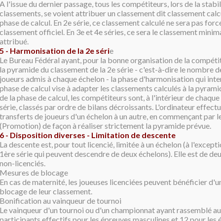
A l'issue du dernier passage, tous les compétiteurs, lors de la stabi
classements, se voient attribuer un classement dit classement calculé
phase de calcul. En 2e série, ce classement calculé ne sera pas for
classement officiel. En 3e et 4e séries, ce sera le classement minim
attribué.
5 - Harmonisation de la 2e séri
e
Le Bureau Fédéral ayant, pour la bonne organisation de la compétiti
la pyramide du classement de la 2e série - c'est-à-dire le nombre d
joueurs admis à chaque échelon - la phase d'harmonisation qui inte
phase de calcul vise à adapter les classements calculés à la pyramid
de la phase de calcul, les compétiteurs sont, à l'intérieur de chaque
série, classés par ordre de bilans décroissants. L'ordinateur effect
transferts de joueurs d'un échelon à un autre, en commençant par le
(Promotion) de façon à réaliser strictement la pyramide prévue.
6 - Disposition diverse
s -
Limitation de descente
La descente est, pour tout licencié, limitée à un échelon (à l'except
1ère série qui peuvent descendre de deux échelons). Elle est de de
non-licenciés.
Mesures de blocage
En cas de maternité, les joueuses licenciées peuvent bénéficier d'
blocage de leur classement.
Bonification au vainqueur de tournoi
Le vainqueur d'un tournoi ou d'un championnat ayant rassemblé 
participants effectifs pour les épreuves masculines et 12 pour les