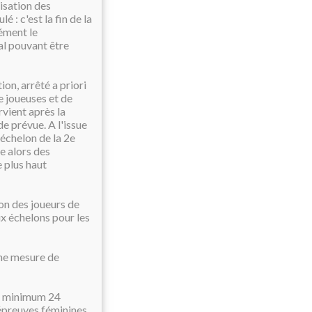
lisation des
 : c'est la fin de la
cément le
al pouvant être
on, arrêté a priori
e joueuses et de
rvient après la
e prévue. A l'issue
 échelon de la 2e
ue alors des
 plus haut
ion des joueurs de
ux échelons pour les
une mesure de
au minimum 24
 épreuves féminines,