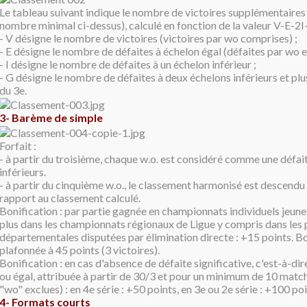
Le tableau suivant indique le nombre de victoires supplémentaires 
nombre minimal ci-dessus), calculé en fonction de la valeur V-E-2I
- V désigne le nombre de victoires (victoires par wo comprises) ;
- E désigne le nombre de défaites à échelon égal (défaites par wo e
- I désigne le nombre de défaites à un échelon inférieur ;
- G désigne le nombre de défaites à deux échelons inférieurs et plus
du 3e.
3- Barème de simple
Forfait :
- à partir du troisième, chaque w.o. est considéré comme une défai
inférieurs.
- à partir du cinquième w.o., le classement harmonisé est descendu
rapport au classement calculé.
Bonification : par partie gagnée en championnats individuels jeunes
plus dans les championnats régionaux de Ligue y compris dans les
départementales disputées par élimination directe : +15 points. Bo
plafonnée à 45 points (3 victoires).
Bonification : en cas d'absence de défaite significative, c'est-à-dir
ou égal, attribuée à partir de 30/3 et pour un minimum de 10 match
"wo" exclues) : en 4e série : +50 points, en 3e ou 2e série : +100 poi
4- Formats courts