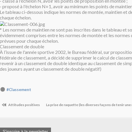
- classé à l'échelon N, avoir les points de proposition en montée ;
- proposé à l'échelon N+1, avoir au minimum les points de maintien
Le tableau ci-dessous indique les normes de montée, maintien et 
chaque échelon.
* Les normes de maintien ne sont pas inscrites dans le tableau et s
évidemment comprises entre les normes de montée et les normes 
prévues pour chaque échelon.
Classement de double
À l’issue de l'année sportive 2002, le Bureau fédéral, sur proposit
fédérale de classement, a décidé de supprimer le calcul de classe
revenir à un classement de double identique au classement de simpl
des joueurs ayant un classement de double négatif)
#Classement
Attitudes positives
La prise de raquette (les diverses façons de tenir une
S'inscrire à la newsletter