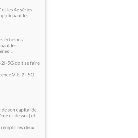
t les 4e séries.
appliquant les
es échelons.
nant les
ines".
-2I-5G doit se faire
férence V-E-2I-5G
e de son capital de
rème ci-dessus) et
 remplir les deux