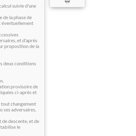
calcul suivie d'une
ue de la phase de
it éventuellement
ccessives
rsaires, et d'après
r proposition de la
es deux conditions
n.
uation provisoire de
diquées ci-après et
, tout changement
s ses adversaires,
t de descente, et de
abilise le