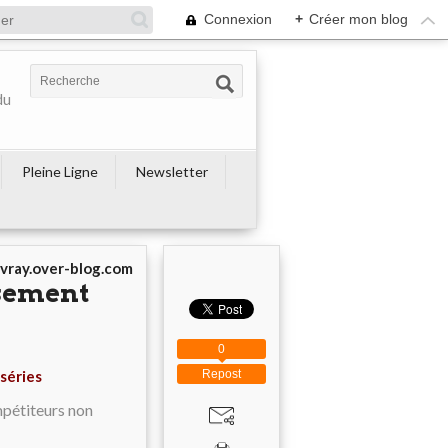
Connexion
+
Créer mon blog
du
Pleine Ligne
Newsletter
avray.over-blog.com
ssement
0
séries
Repost
ompétiteurs non