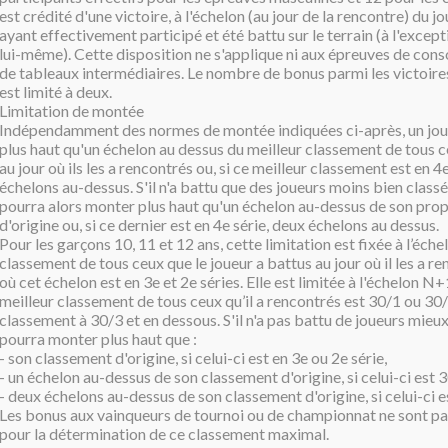
est crédité d'une victoire, à l'échelon (au jour de la rencontre) du j
ayant effectivement participé et été battu sur le terrain (à l'excep
lui-même). Cette disposition ne s'applique ni aux épreuves de consol
de tableaux intermédiaires. Le nombre de bonus parmi les victoire
est limité à deux.
Limitation de montée
Indépendamment des normes de montée indiquées ci-après, un jou
plus haut qu'un échelon au dessus du meilleur classement de tous ce
au jour où ils les a rencontrés ou, si ce meilleur classement est en 4
échelons au-dessus. S'il n'a battu que des joueurs moins bien classés 
pourra alors monter plus haut qu'un échelon au-dessus de son pro
d'origine ou, si ce dernier est en 4e série, deux échelons au dessus.
Pour les garçons 10, 11 et 12 ans, cette limitation est fixée à l’éch
classement de tous ceux que le joueur a battus au jour où il les a re
où cet échelon est en 3e et 2e séries. Elle est limitée à l'échelon N+1
meilleur classement de tous ceux qu’il a rencontrés est 30/1 ou 30
classement à 30/3 et en dessous. S'il n'a pas battu de joueurs mieux c
pourra monter plus haut que :
- son classement d'origine, si celui-ci est en 3e ou 2e série,
- un échelon au-dessus de son classement d'origine, si celui-ci est 
- deux échelons au-dessus de son classement d'origine, si celui-ci es
Les bonus aux vainqueurs de tournoi ou de championnat ne sont pa
pour la détermination de ce classement maximal.