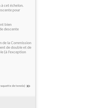
 à cet échelon.
descente pour
ont bien
de descente
ion de la Commission
ment de double et de
e (à l'exception
 raquette de tennis)