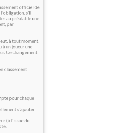
assement officiel de
l'obligation, s’il
der au préalable une
nt, par
peut, à tout moment,
u à un joueur une
ueur. Ce changement
son classement
compte pour chaque
llement s'ajouter
r (à l'issue du
pte.