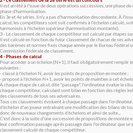
Il est arrêté à l'issue de deux opérations successives, une phase de 
phase d’harmonisation.
En 3e et 4e séries, il n’y a pas d'harmonisation descendante. À l'iss
calcul, les compétiteurs sont soit confirmés à l'échelon calculé, so
harmonisés à l'échelon supérieur (harmonisation montante).
3 - Le classement de chaque compétiteur est calculé par étapes su
Il est calculé en fonction du futur classement de chacun de ses adve
des barèmes et normes fixés chaque année par le Bureau Fédéral su
Commission Fédérale de classement.
4 - Phases de calcul
Pour accéder à un échelon (N+1), il faut obligatoirement remplir l
suivantes :
- classé à l'échelon N, avoir les points de proposition en montée ;
- proposé à l'échelon N+1, avoir les points de maintien à cet échelo
A chaque étape de calcul, dite "passage", l'ordinateur évalue la sit
chaque compétiteur, calculant sont bilan en fonction des règles in
des classements de tous ses adversaires.
Tous ces classements évoluent à chaque passage dans l'ordinateur
d'échelon d'un joueur entraînant une modification des bilans de tou
donc de nouveaux changements d'échelons et ainsi de suite...
C'est donc à la suite d'une succession de propositions de montée e
leur confirmation passage après passage dans l'ordinateur que se st
classement calculé de chaque compétiteur.