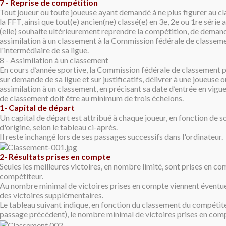
7 - Reprise de compétition
Tout joueur ou toute joueuse ayant demandé à ne plus figurer au cl
la FFT, ainsi que tout(e) ancien(ne) classé(e) en 3e, 2e ou 1re série a 
(elle) souhaite ultérieurement reprendre la compétition, de deman
assimilation à un classement à la Commission fédérale de classeme
l'intermédiaire de sa ligue.
8 - Assimilation à un classement
En cours d’année sportive, la Commission fédérale de classement 
sur demande de sa ligue et sur justificatifs, délivrer à une joueuse o
assimilation à un classement, en précisant sa date d’entrée en vig
de classement doit être au minimum de trois échelons.
1- Capital de départ
Un capital de départ est attribué à chaque joueur, en fonction de 
d'origine, selon le tableau ci-après.
Il reste inchangé lors de ses passages successifs dans l'ordinateur.
2- Résultats prises en compte
Seules les meilleures victoires, en nombre limité, sont prises en 
compétiteur.
Au nombre minimal de victoires prises en compte viennent éventue
des victoires supplémentaires.
Le tableau suivant indique, en fonction du classement du compétiteu
passage précédent), le nombre minimal de victoires prises en com