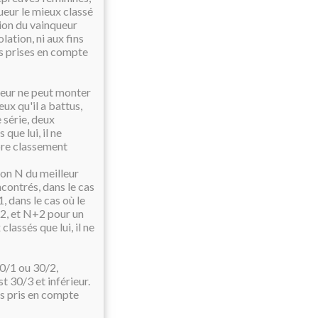
oueur le mieux classé
tion du vainqueur
ation, ni aux fins
s prises en compte
eur ne peut monter
ux qu'il a battus,
e série, deux
que lui, il ne
pre classement
elon N du meilleur
ncontrés, dans le cas
, dans le cas où le
/2, et N+2 pour un
lassés que lui, il ne
30/1 ou 30/2,
t 30/3 et inférieur.
s pris en compte