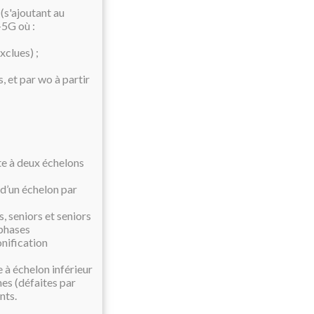
(s'ajoutant au
-5G où :
xclues) ;
, et par wo à partir
te à deux échelons
 d’un échelon par
, seniors et seniors
 phases
nification
e à échelon inférieur
es (défaites par
nts.