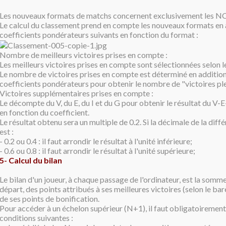
Les nouveaux formats de matchs concernent exclusivement les NC e
Le calcul du classement prend en compte les nouveaux formats en 
coefficients pondérateurs suivants en fonction du format :
Nombre de meilleurs victoires prises en compte :
Les meilleurs victoires prises en compte sont sélectionnées selon l
Le nombre de victoires prises en compte est déterminé en addition
coefficients pondérateurs pour obtenir le nombre de "victoires ple
Victoires supplémentaires prises en compte :
Le décompte du V, du E, du I et du G pour obtenir le résultat du V-E
en fonction du coefficient.
Le résultat obtenu sera un multiple de 0.2. Si la décimale de la dif
est :
- 0.2 ou 0.4 : il faut arrondir le résultat à l'unité inférieure;
- 0.6 ou 0.8 : il faut arrondir le résultat à l'unité supérieure;
5- Calcul du bilan
Le bilan d'un joueur, à chaque passage de l'ordinateur, est la somm
départ, des points attribués à ses meilleures victoires (selon le ba
de ses points de bonification.
Pour accéder à un échelon supérieur (N+1), il faut obligatoirement
conditions suivantes :