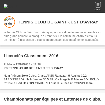
MENU
TENNIS CLUB DE SAINT JUST D'AVRAY
le Tennis Club de Saint Just d’Avray a pour vocation de rendre accessible au
plus grand nombre la pratique du tennis sur la commune et aux alentours,
en mettant à disposition 2 courts en proposant des entraînements adaptés
aux envies et capacités de chacun.
Licenciés Classement 2016
Publié le 12/10/2015 à 12:38
Par
TENNIS CLUB DE SAINT JUST D'AVRAY
Nom Prénom Sexe Catég. Class. AKSU Ramazan H Adultes 30/2
BARONNIER Virgile H Jeunes 30/5 BILLON Magalie F Adultes 30/4 BOLVY
Christéle F Adultes 30/4 CHABERT Louis H Jeunes 40 COUVIN Jean-
Maxime H Jeunes 15/4 GATHIER Christelle F Adultes 30/3 LACROIX...
Championnats par équipes et Ententes de clubs.