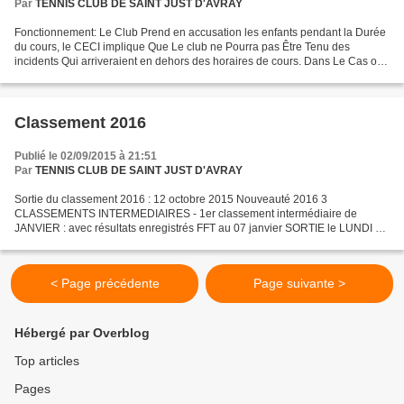
Par
TENNIS CLUB DE SAINT JUST D'AVRAY
Fonctionnement: Le Club Prend en accusation les enfants pendant la Durée
du cours, le CECI implique Que Le club ne Pourra pas Être Tenu des
incidents Qui arriveraient en dehors des horaires de cours. Dans Le Cas ous
vous accompagnez Votre enfant, vous...
Classement 2016
Publié le 02/09/2015 à 21:51
Par
TENNIS CLUB DE SAINT JUST D'AVRAY
Sortie du classement 2016 : 12 octobre 2015 Nouveauté 2016 3
CLASSEMENTS INTERMEDIAIRES - 1er classement intermédiaire de
JANVIER : avec résultats enregistrés FFT au 07 janvier SORTIE le LUNDI 11
JANVIER 2016 Application immédiate - 2ème classement intermédiaire...
< Page précédente
Page suivante >
Hébergé par Overblog
Top articles
Pages